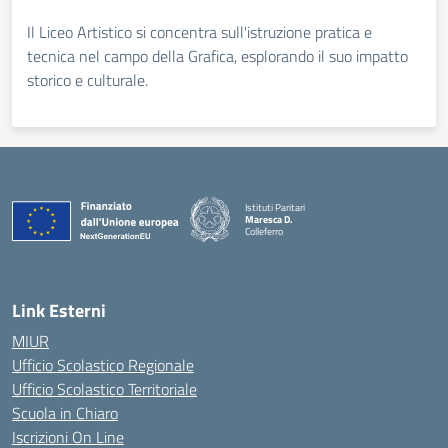
Il Liceo Artistico si concentra sull'istruzione pratica e
tecnica nel campo della Grafica, esplorando il suo impatto
storico e culturale.
Istituti Paritari
Maresca D.
Colleferro
— Visita la pagina iniziale della scuola
Link Esterni
MIUR
Ufficio Scolastico Regionale
Ufficio Scolastico Territoriale
Scuola in Chiaro
Iscrizioni On Line