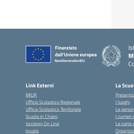
Is
M
Co
— 
Link Esterni
La Scuo
MIUR
Presenta
Ufficio Scolastico Regionale
I luoghi
Ufficio Scolastico Territoriale
Le perso
Scuola in Chiaro
I numeri 
Iscrizioni On Line
Le carte 
Invalsi
Organizz