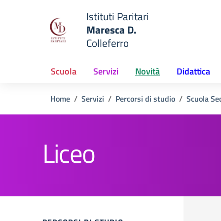
Vai ai contenuti
Vai al menu di navigazione
Vai al footer
Istituti Paritari
Maresca D.
Colleferro
— Visita la pagina iniziale del
e della scuola
Scuola
Servizi
Novità
Didattica
Home
Servizi
Percorsi di studio
Scuola Se
Liceo