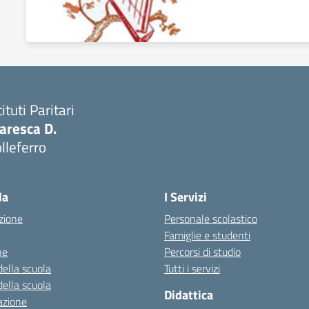
tituti Paritari
aresca D.
lleferro
Visita la pagina iniziale della scuola
la
I Servizi
zione
Personale scolastico
Famiglie e studenti
ne
Percorsi di studio
della scuola
Tutti i servizi
della scuola
Didattica
azione