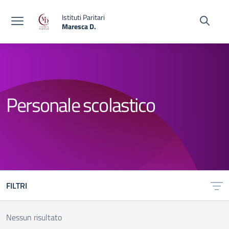
Vai ai contenuti
Vai al menu di navigazione
Vai al footer
Istituti Paritari
Maresca D.
— Visita la pagina iniziale della scuola
Personale scolastico
FILTRI
Nessun risultato