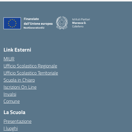
Istituti Paritari
Maresca D.
Colleferro
— Visita la pagina iniziale della scuola
Link Esterni
MIUR
Ufficio Scolastico Regionale
Ufficio Scolastico Territoriale
Scuola in Chiaro
Iscrizioni On Line
Invalsi
Comune
La Scuola
Presentazione
I luoghi