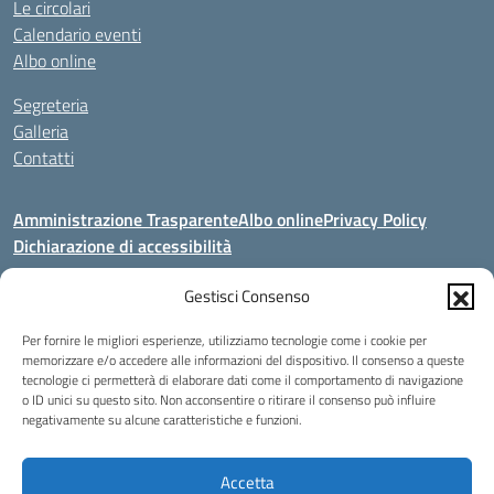
Le circolari
Calendario eventi
Albo online
Segreteria
Galleria
Contatti
Amministrazione Trasparente
Albo online
Privacy Policy
Dichiarazione di accessibilità
Seguici su:
Gestisci Consenso
Per fornire le migliori esperienze, utilizziamo tecnologie come i cookie per
Indirizzo:
V. Artigianato, 2a, 00034 COLLEFERRO (RM)
memorizzare e/o accedere alle informazioni del dispositivo. Il consenso a queste
tecnologie ci permetterà di elaborare dati come il comportamento di navigazione
Centralino:
069702212 - 3883643664 - 3318089017
o ID unici su questo sito. Non acconsentire o ritirare il consenso può influire
Email:
segreteria@istitutomarescad.it
negativamente su alcune caratteristiche e funzioni.
Posta elettronica certificata (PEC):
istitutomarescad@pec.it
Codice fiscale: 04557441005
Accetta
Codice meccanografico:
RMSLR1500M - RMSLZ35008