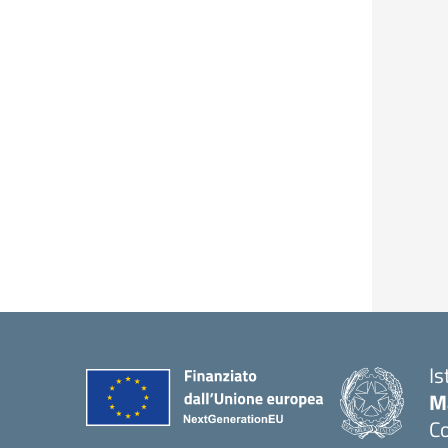
Is
M
Co