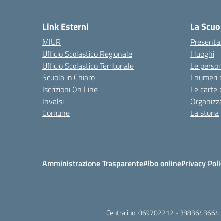
— 
Link Esterni
La Scuo
MIUR
Presenta
Ufficio Scolastico Regionale
I luoghi
Ufficio Scolastico Territoriale
Le perso
Scuola in Chiaro
I numeri 
Iscrizioni On Line
Le carte 
Invalsi
Organizz
Comune
La storia
Amministrazione Trasparente
Albo online
Privacy Poli
Centralino:
069702212 - 3883643664