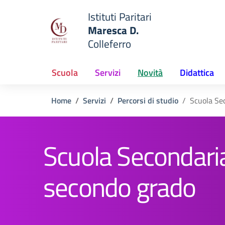
Vai ai contenuti
Vai al menu di navigazione
Vai al footer
Istituti Paritari
Maresca D.
Colleferro
— Visita la pagina iniziale del
e della scuola
Scuola
Servizi
Novità
Didattica
Home
Servizi
Percorsi di studio
Scuola Se
Scuola Secondaria
secondo grado