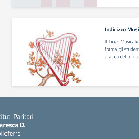
Indirizzo Mus
Il Liceo Musicale
forma gli studen
pratico della mus
tituti Paritari
aresca D.
lleferro