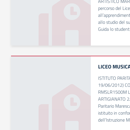
ARTISTICO MARE
percorso del Lice
all’apprendiment
allo studio del su
Guida lo student
LICEO MUSIC
ISTITUTO PARIT
19/06/2012) C
RMSLR1500M LI
ARTIGIANATO 2/A 
Paritario Maresc
istituito in conf
dell’Istruzione M