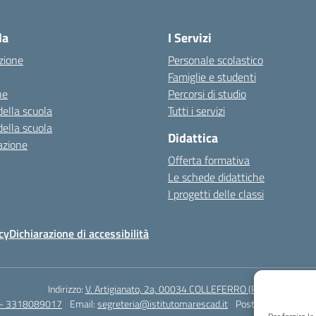
Visita la pagina iniziale della scuola
la
I Servizi
zione
Personale scolastico
Famiglie e studenti
ne
Percorsi di studio
della scuola
Tutti i servizi
della scuola
Didattica
azione
Offerta formativa
Le schede didattiche
I progetti delle classi
cy
Dichiarazione di accessibilità
Indirizzo:
V. Artigianato, 2a, 00034 COLLEFERRO (RM)
 - 3318089017
Email:
segreteria@istitutomarescad.it
Posta elettronica ce