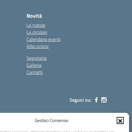
Novità
Le notizie
Le circolari
Calendario eventi
Albo online
Segreteria
Galleria
Contatti
Seguici su:
Gestisci Consenso
rtificata (PEC):
istitutomarescad@pec.it