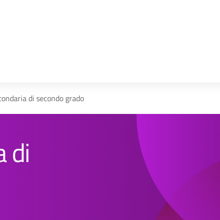
la scuola
condaria di secondo grado
 di