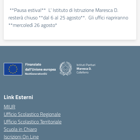
**Pausa estiva!** L' Istituto di Istruzione Maresca D.
resterà chiuso **dal 6 al 25 agosto**. Gli uffici riapriranno
**mercoledì 26 agosto*
Istituti Paritari
Maresca D.
Colleferro
— Visita la pagina iniziale della scuola
Link Esterni
MIUR
Ufficio Scolastico Regionale
Ufficio Scolastico Territoriale
Scuola in Chiaro
Iscrizioni On Line