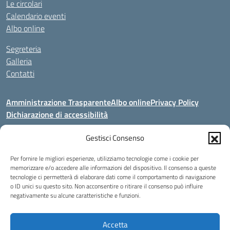
Le circolari
Calendario eventi
Albo online
Segreteria
Galleria
Contatti
Amministrazione Trasparente
Albo online
Privacy Policy
Dichiarazione di accessibilità
Seguici su:
Gestisci Consenso
Per fornire le migliori esperienze, utilizziamo tecnologie come i cookie per
Indirizzo:
V. Artigianato, 2a, 00034 COLLEFERRO (RM)
memorizzare e/o accedere alle informazioni del dispositivo. Il consenso a queste
tecnologie ci permetterà di elaborare dati come il comportamento di navigazione
Centralino:
069702212 - 3883643664 - 3318089017
o ID unici su questo sito. Non acconsentire o ritirare il consenso può influire
Email:
segreteria@istitutomarescad.it
negativamente su alcune caratteristiche e funzioni.
Posta elettronica certificata (PEC):
istitutomarescad@pec.it
Codice fiscale: 04557441005
Accetta
Codice meccanografico:
RMSLR1500M - RMSLZ35008