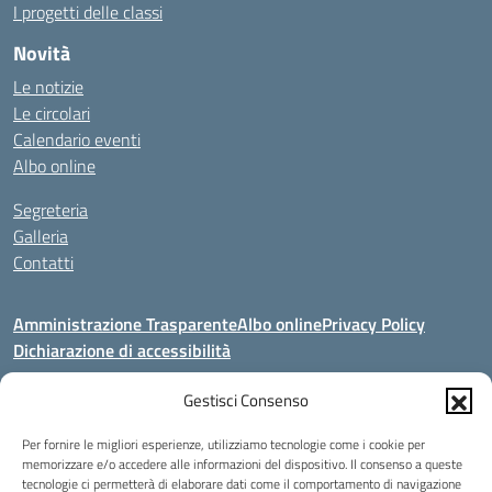
I progetti delle classi
Novità
Le notizie
Le circolari
Calendario eventi
Albo online
Segreteria
Galleria
Contatti
Amministrazione Trasparente
Albo online
Privacy Policy
Dichiarazione di accessibilità
Seguici su:
Gestisci Consenso
Per fornire le migliori esperienze, utilizziamo tecnologie come i cookie per
Indirizzo:
V. Artigianato, 2a, 00034 COLLEFERRO (RM)
memorizzare e/o accedere alle informazioni del dispositivo. Il consenso a queste
tecnologie ci permetterà di elaborare dati come il comportamento di navigazione
Centralino:
069702212 - 3883643664 - 3318089017