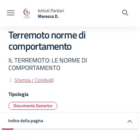
Vai ai contenuti
Vai al menu di navigazione
Vai al footer
Istituti Paritari
Maresca D.
— Visita la pagina iniziale della scuola
Terremoto norme di
comportamento
IL TERREMOTO: LE NORME DI
COMPORTAMENTO
Stampa / Condividi
Tipologia
Documento Generico
Indice della pagina