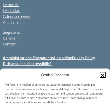
Le notizie
Le circolari
Calendario eventi
Albo online
Segreteria
Galleria
Contatti
Amministrazione Trasparente
Albo online
Privacy Policy
Dichiarazione di accessibilità
Seguici su:
Gestisci Consenso
Per fornire le migliori esperienze, utilizziamo tecnologie come i cookie per
Indirizzo:
V. Artigianato, 2a, 00034 COLLEFERRO (RM)
memorizzare e/o accedere alle informazioni del dispositivo. Il consenso a queste
tecnologie ci permetterà di elaborare dati come il comportamento di navigazione
Centralino:
069702212 - 3883643664 - 3318089017
o ID unici su questo sito. Non acconsentire o ritirare il consenso può influire
Email:
segreteria@istitutomarescad.it
negativamente su alcune caratteristiche e funzioni.
Posta elettronica certificata (PEC):
istitutomarescad@pec.it