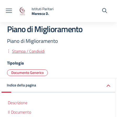
Vai ai contenuti
Vai al menu di navigazione
Vai al footer
Istituti Paritari
Maresca D.
— Visita la pagina iniziale della scuola
Piano di Miglioramento
Piano di Miglioramento
Stampa / Condividi
Tipologia
Documento Generico
Indice della pagina
Descrizione
Il Documento