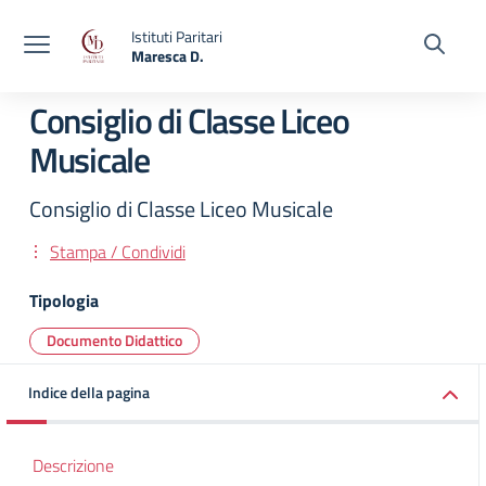
Vai ai contenuti
Vai al menu di navigazione
Vai al footer
Istituti Paritari
Maresca D.
— Visita la pagina iniziale della scuola
Consiglio di Classe Liceo
Musicale
Consiglio di Classe Liceo Musicale
Stampa / Condividi
Tipologia
Documento Didattico
Indice della pagina
Descrizione