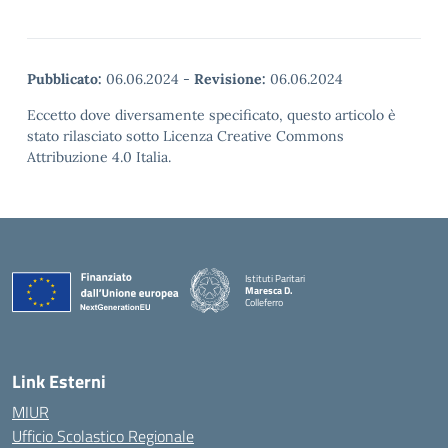
Pubblicato:
06.06.2024
-
Revisione:
06.06.2024
Eccetto dove diversamente specificato, questo articolo è
stato rilasciato sotto Licenza Creative Commons
Attribuzione 4.0 Italia.
Istituti Paritari
Maresca D.
Colleferro
— Visita la pagina iniziale della scuola
Link Esterni
MIUR
Ufficio Scolastico Regionale