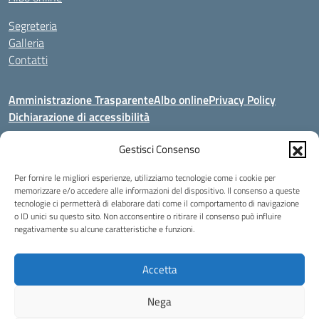
Segreteria
Galleria
Contatti
Amministrazione Trasparente
Albo online
Privacy Policy
Dichiarazione di accessibilità
Seguici su:
Gestisci Consenso
Per fornire le migliori esperienze, utilizziamo tecnologie come i cookie per
Indirizzo:
V. Artigianato, 2a, 00034 COLLEFERRO (RM)
memorizzare e/o accedere alle informazioni del dispositivo. Il consenso a queste
tecnologie ci permetterà di elaborare dati come il comportamento di navigazione
Centralino:
069702212 - 3883643664 - 3318089017
o ID unici su questo sito. Non acconsentire o ritirare il consenso può influire
Email:
segreteria@istitutomarescad.it
negativamente su alcune caratteristiche e funzioni.
Posta elettronica certificata (PEC):
istitutomarescad@pec.it
Codice fiscale: 04557441005
Accetta
Codice meccanografico:
RMSLR1500M - RMSLZ35008
Nega