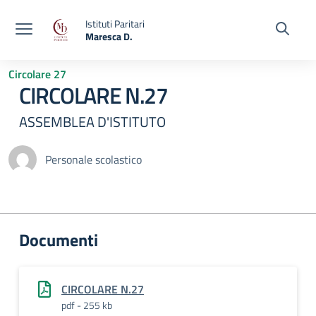
Vai ai contenuti
Vai al menu di navigazione
Vai al footer
Istituti Paritari
Maresca D.
— Visita la pagina iniziale della scuola
Circolare 27
CIRCOLARE N.27
ASSEMBLEA D'ISTITUTO
Personale scolastico
Documenti
CIRCOLARE N.27
pdf - 255 kb