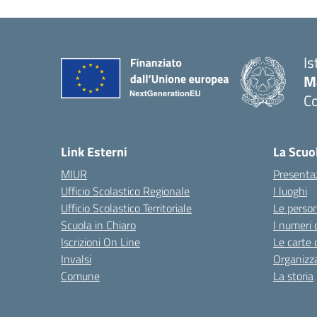
Is
M
Co
— 
Link Esterni
La Scuo
MIUR
Presenta
Ufficio Scolastico Regionale
I luoghi
Ufficio Scolastico Territoriale
Le perso
Scuola in Chiaro
I numeri 
Iscrizioni On Line
Le carte 
Invalsi
Organizz
Comune
La storia