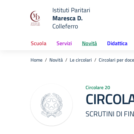
Vai ai contenuti
Vai al menu di navigazione
Vai al footer
Istituti Paritari
Maresca D.
Colleferro
— Visita la pagina iniziale del
e della scuola
Scuola
Servizi
Novità
Didattica
Home
Novità
Le circolari
Circolari per doc
Circolare 20
CIRCOL
SCRUTINI DI F