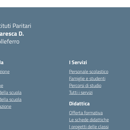
tituti Paritari
aresca D.
lleferro
Visita la pagina iniziale della scuola
la
I Servizi
zione
Personale scolastico
Famiglie e studenti
ne
Percorsi di studio
della scuola
Tutti i servizi
della scuola
Didattica
azione
Offerta formativa
Le schede didattiche
I progetti delle classi