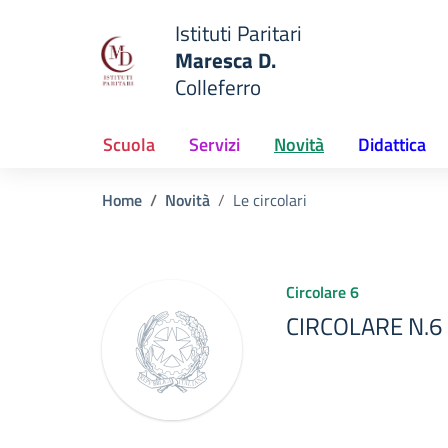
Vai ai contenuti
Vai al menu di navigazione
Vai al footer
Istituti Paritari
Maresca D.
Colleferro
— Visita la pagina iniziale del
e della scuola
Scuola
Servizi
Novità
Didattica
Home
Novità
Le circolari
Circolare 6
CIRCOLARE N.6