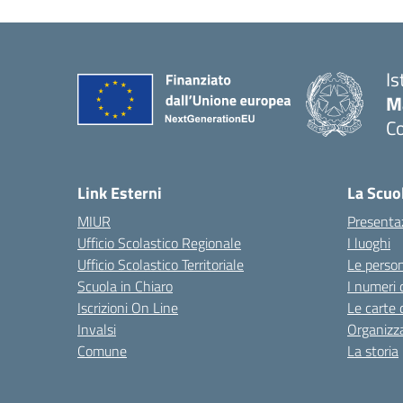
Is
M
Co
— 
Link Esterni
La Scuo
MIUR
Presenta
Ufficio Scolastico Regionale
I luoghi
Ufficio Scolastico Territoriale
Le perso
Scuola in Chiaro
I numeri 
Iscrizioni On Line
Le carte 
Invalsi
Organizz
Comune
La storia