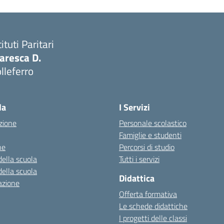
tituti Paritari
aresca D.
lleferro
Visita la pagina iniziale della scuola
la
I Servizi
zione
Personale scolastico
Famiglie e studenti
ne
Percorsi di studio
della scuola
Tutti i servizi
della scuola
Didattica
azione
Offerta formativa
Le schede didattiche
I progetti delle classi