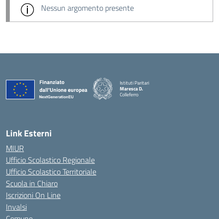
Nessun argomento presente
Istituti Paritari
Maresca D.
Colleferro
— Visita la pagina iniziale della scuola
Link Esterni
MIUR
Ufficio Scolastico Regionale
Ufficio Scolastico Territoriale
Scuola in Chiaro
Iscrizioni On Line
Invalsi
Comune