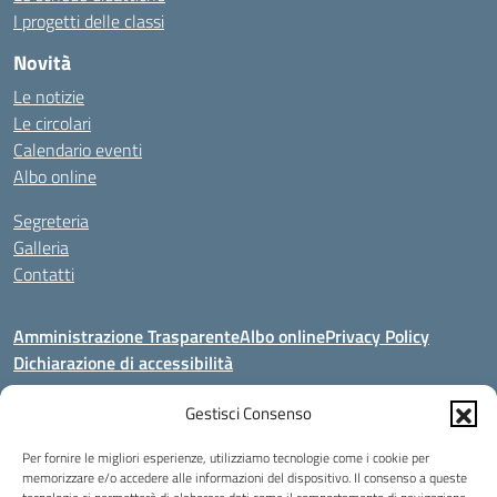
I progetti delle classi
Novità
Le notizie
Le circolari
Calendario eventi
Albo online
Segreteria
Galleria
Contatti
Amministrazione Trasparente
Albo online
Privacy Policy
Dichiarazione di accessibilità
Seguici su:
Gestisci Consenso
Per fornire le migliori esperienze, utilizziamo tecnologie come i cookie per
Indirizzo:
V. Artigianato, 2a, 00034 COLLEFERRO (RM)
memorizzare e/o accedere alle informazioni del dispositivo. Il consenso a queste