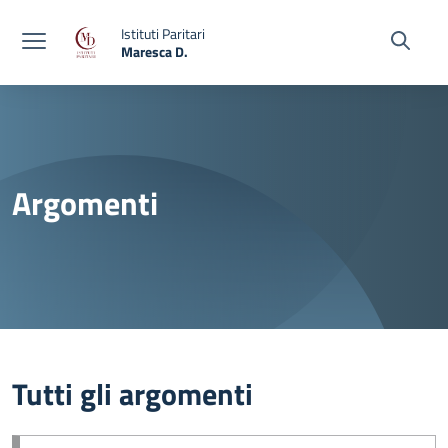
Vai ai contenuti
Vai al menu di navigazione
Vai al footer
Istituti Paritari
Maresca D.
— Visita la pagina iniziale della scuola
Argomenti
Tutti gli argomenti